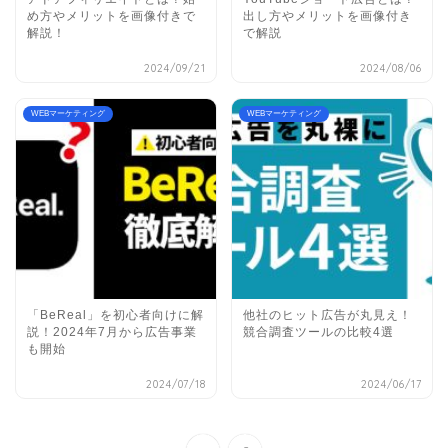
め方やメリットを画像付きで
出し方やメリットを画像付き
解説！
で解説
2024/09/21
2024/08/06
WEBマーケティング
WEBマーケティング
「BeReal」を初心者向けに解
他社のヒット広告が丸見え！
説！2024年7月から広告事業
競合調査ツールの比較4選
も開始
2024/07/18
2024/06/17