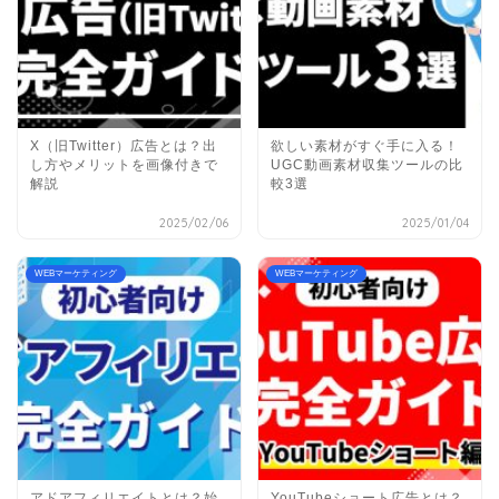
X（旧Twitter）広告とは？出
欲しい素材がすぐ手に入る！
し方やメリットを画像付きで
UGC動画素材収集ツールの比
解説
較3選
2025/02/06
2025/01/04
WEBマーケティング
WEBマーケティング
アドアフィリエイトとは？始
YouTubeショート広告とは？