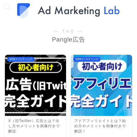
― TAG ―
Pangle広告
WEBマーケティング
WEBマーケティング
X（旧Twitter）広告とは？出
アドアフィリエイトとは？始
し方やメリットを画像付きで
め方やメリットを画像付きで
解説
解説！