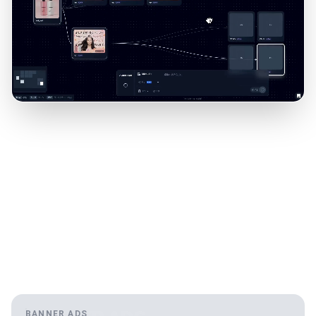
広告制作の、
あらゆるシーンで。
企画、制作、編集、改善。
クリエイティブワークに必要なすべてを、AIが加速させま
す。
BANNER ADS