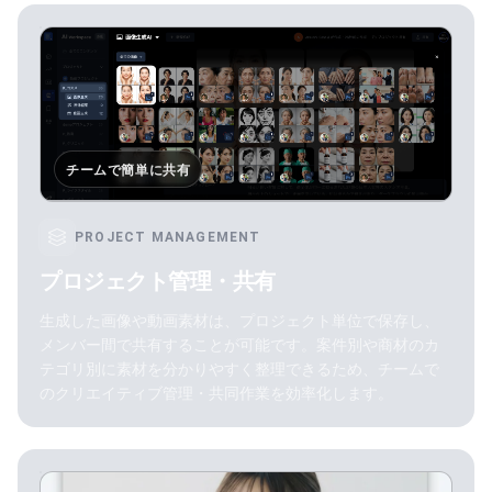
チームで簡単に共有
PROJECT MANAGEMENT
プロジェクト管理・共有
生成した画像や動画素材は、プロジェクト単位で保存し、
メンバー間で共有することが可能です。案件別や商材のカ
テゴリ別に素材を分かりやすく整理できるため、チームで
のクリエイティブ管理・共同作業を効率化します。