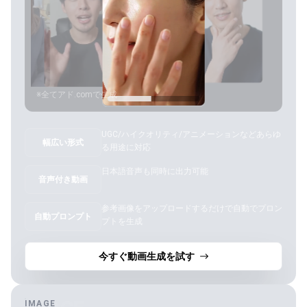
※全てアド.comで生成
UGC/ハイクオリティ/アニメーションなどあらゆ
幅広い形式
る用途に対応
日本語音声も同時に出力可能
音声付き動画
参考画像をアップロードするだけで自動でプロン
自動プロンプト
プトを生成
今すぐ
動画生成
を試す
IMAGE