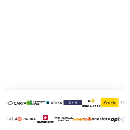
広告代理店・制作会社・メーカーなど
幅広い企業様がご活用