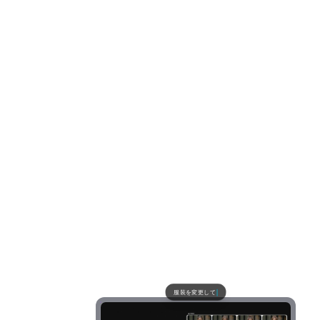
服装を変更