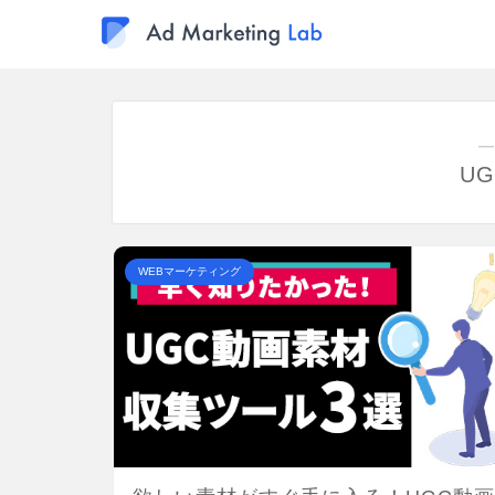
―
U
WEBマーケティング